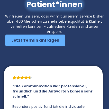
Patient*innen
Wir freuen uns sehr, dass wir mit unserem Service bisher
über 400 Menschen zu mehr Lebensqualität & Klarheit
verhelfen konnten – zufriedene Kunden sind unser
Ansporn.
Jetzt Termin anfragen
“Die Kommunikation war professionell,
“
freundlich und die Antworten kamen sehr
s
schnell.”
I
Besonders positiv fand ich die individuelle
A