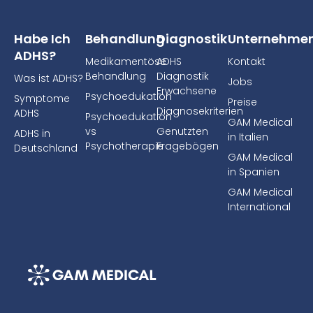
Habe Ich
Behandlung
Diagnostik
Unternehme
ADHS?
Medikamentöse
ADHS
Kontakt
Behandlung
Diagnostik
Was ist ADHS?
Jobs
Erwachsene
Psychoedukation
Symptome
Preise
Diagnosekriterien
ADHS
Psychoedukation
GAM Medical
vs
Genutzten
ADHS in
in Italien
Psychotherapie
Fragebögen
Deutschland
GAM Medical
in Spanien
GAM Medical
International