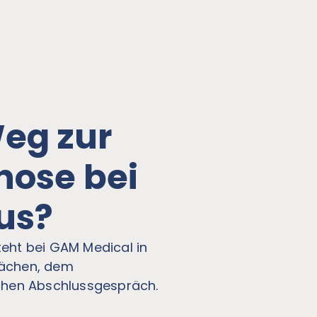
Weg zur
nose bei
us?
teht bei GAM Medical in
rächen, dem
hen Abschlussgespräch.