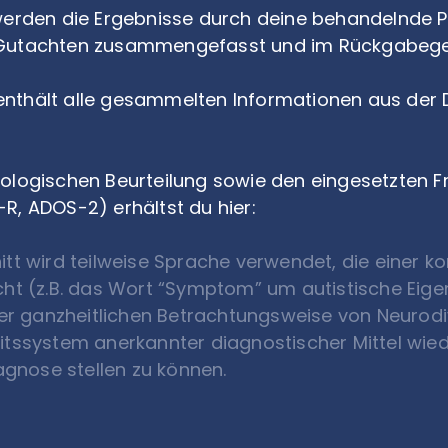
werden die Ergebnisse durch deine behandelnde P
 Gutachten zusammengefasst und im Rückgabeg
thält alle gesammelten Informationen aus der Di
hologischen Beurteilung sowie den eingesetzten
R, ADOS-2) erhältst du hier:
tt wird teilweise Sprache verwendet, die einer k
cht (z.B. das Wort “Symptom” um autistische Eige
rer ganzheitlichen Betrachtungsweise von Neurodiv
tssystem anerkannter diagnostischer Mittel wiede
iagnose stellen zu können.