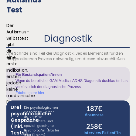
Test
Der
Autismus-
Diagnostik
Selbsttest
gibt
dir
Alle Schritte sind Teil der Diagnostik. Jedes Element ist für den
eine
diagnostischen Prozess notwendig, um diesen abzuschließen.
erste
Indikation,
Für Bestandspatient*innen
erstellt
Wenn du bereits bei GAM Medical ADHS Diagonstik duchlaufen hast,
jedoch
verkürzt sich der diagnostische Prozess.
keine
Erfahre mehr hier
medizinische
Diagnose.
Drei
187€
Die psychologischen
Gespräche werden
psychologische
Anamnese
durch eine
Gespräche
ausgebildete und
kostenlos
258€
(inkl.
speziell geschulte
Psycholog*in (Master
Verschaffe
Tests)
Interview Patient*in
oder Diplom)