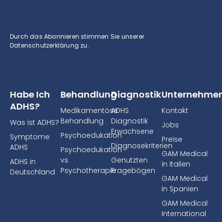
Durch das Abonnieren stimmen Sie unserer
Datenschutzerklärung zu.
Habe Ich
Behandlung
Diagnostik
Unternehme
ADHS?
Medikamentöse
ADHS
Kontakt
Behandlung
Diagnostik
Was ist ADHS?
Jobs
Erwachsene
Psychoedukation
Symptome
Preise
Diagnosekriterien
ADHS
Psychoedukation
GAM Medical
vs
Genutzten
ADHS in
in Italien
Psychotherapie
Fragebögen
Deutschland
GAM Medical
in Spanien
GAM Medical
International