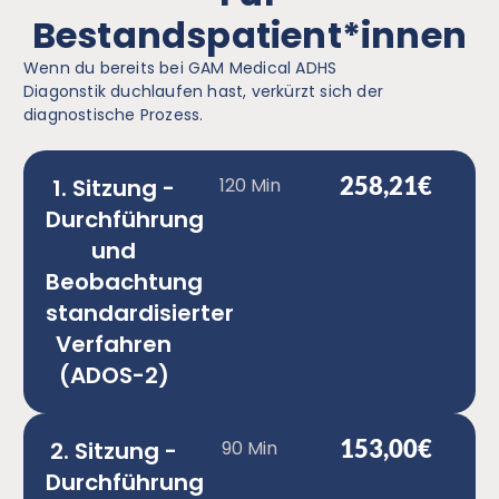
Bestandspatient*innen
Wenn du bereits bei GAM Medical ADHS
Diagonstik duchlaufen hast, verkürzt sich der
diagnostische Prozess.
258,21€
1. Sitzung -
120 Min
Durchführung
und
Beobachtung
standardisierter
Verfahren
(ADOS-2)
153,00€
2. Sitzung -
90 Min
Durchführung