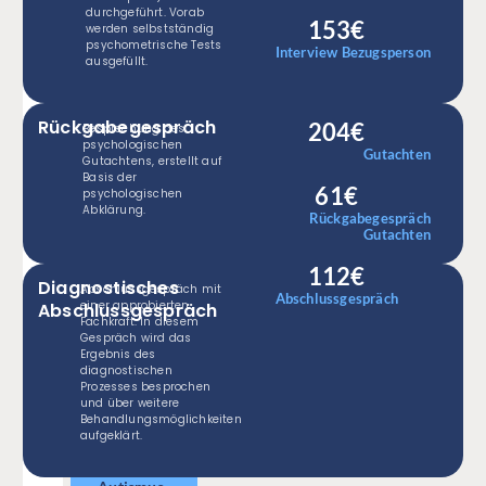
dir
durchgeführt. Vorab
153€
werden selbstständig
Klarheit
psychometrische Tests
und
Interview Bezugsperson
ausgefüllt.
erhalte
eine
erste
Rückgabegespräch
204€
Besprechung des
Einschätzung.
psychologischen
Gutachten
Gutachtens, erstellt auf
Völlig
Basis der
kostenfrei.
61€
psychologischen
Abklärung.
Rückgabegespräch
kostenlos und
Gutachten
unverbindlich.
In nur 5
112€
Diagnostisches
Abschlussgespräch mit
Minuten.
Abschlussgespräch
einer approbierten
Sofort klare
Abschlussgespräch
Fachkraft. In diesem
Einschätzung,
Gespräch wird das
ob du
Ergebnis des
diagnostischen
autistisch
Prozesses besprochen
sein könntest
und über weitere
Behandlungsmöglichkeiten
aufgeklärt.
Jetzt zum
kostenlosen