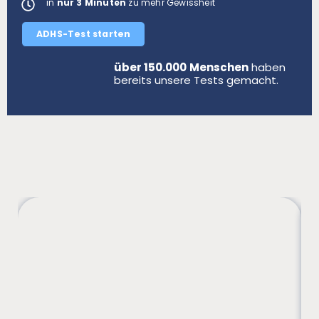
in
nur 3 Minuten
zu mehr Gewissheit
ADHS-Test starten
über
150.000
Menschen
haben
bereits unsere Tests gemacht.